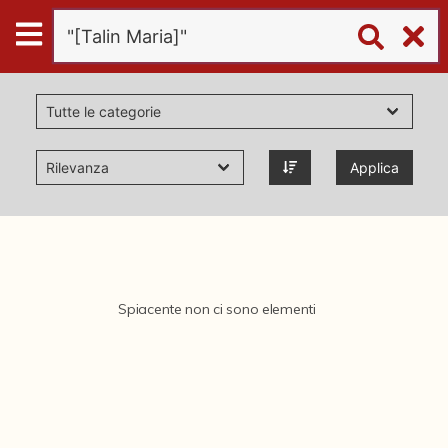
Digital
Humanities
Donazioni
Applica
Pubblicazioni
Collezioni
Spiacente non ci sono elementi
virtual tour
Il progetto Digital Humanities