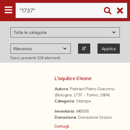
Digital
Humanities
Donazioni
Applica
Pubblicazioni
Sono presenti
104
elementi
Collezioni
L'aquila e il leone
Autore:
Palmieri Pietro Giacomo
virtual tour
(Bologna, 1737 - Torino, 1804)
Categoria
:
Stampe
Il progetto Digital Humanities
Inventario:
M6555
Donazione
:
Donazione Grazia
Dettagli