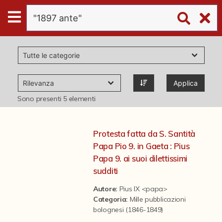
Digital
Humanities
Donazioni
Applica
Pubblicazioni
Sono presenti
5
elementi
Collezioni
Protesta fatta da S. Santità
Papa Pio 9. in Gaeta : Pius
virtual tour
Papa 9. ai suoi dilettissimi
sudditi
Il progetto Digital Humanities
Autore:
Pius IX <papa>
Categoria
:
Mille pubblicazioni
bolognesi (1846-1849)