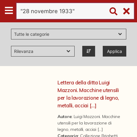
Digital
Humanities
Donazioni
Applica
Pubblicazioni
Collezioni
Lettera della ditta Luigi
Mazzoni. Macchine utensili
virtual tour
per la lavorazione di legno,
metalli, acciai […]
Il progetto Digital Humanities
Autore:
Luigi Mazzoni. Macchine
utensili per la lavorazione di
legno, metalli, acciai […]
Categoria
:
Collezione Brighetti