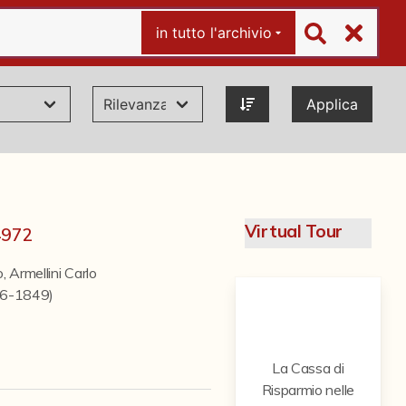
in tutto l'archivio
Applica
Virtual Tour
44972
o
,
Armellini Carlo
846-1849)
La Cassa di
Risparmio nelle