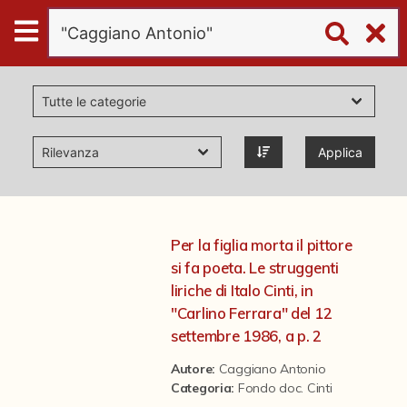
Digital
Humanities
Donazioni
Applica
Pubblicazioni
Collezioni
Per la figlia morta il pittore
si fa poeta. Le struggenti
virtual tour
liriche di Italo Cinti, in
"Carlino Ferrara" del 12
settembre 1986, a p. 2
Il progetto Digital Humanities
Autore:
Caggiano Antonio
Categoria
:
Fondo doc. Cinti