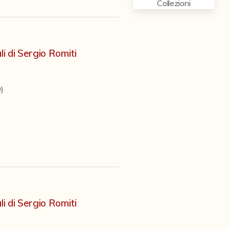
Collezioni
li di Sergio Romiti
)
li di Sergio Romiti