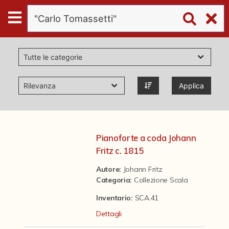
Digital
Humanities
Donazioni
Applica
Pubblicazioni
Collezioni
Pianoforte a coda Johann
Fritz c. 1815
virtual tour
Autore:
Johann Fritz
Categoria
:
Collezione Scala
Il progetto Digital Humanities
Inventario:
SCA.41
Dettagli