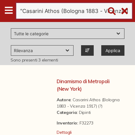
Digital
Humanities
Donazioni
Applica
Pubblicazioni
Sono presenti
3
elementi
Collezioni
Dinamismo di Metropoli
(New York)
virtual tour
Autore:
Casarini Athos (Bologna
1883 - Vicenza 1917) (?)
Categoria
:
Dipinti
Il progetto Digital Humanities
Inventario:
F32273
Dettagli