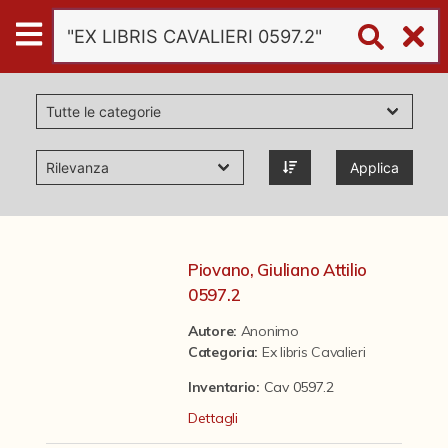
Digital
Humanities
Donazioni
Applica
Pubblicazioni
Collezioni
Piovano, Giuliano Attilio
0597.2
virtual tour
Autore:
Anonimo
Categoria
:
Ex libris Cavalieri
Il progetto Digital Humanities
Inventario:
Cav 0597.2
Dettagli