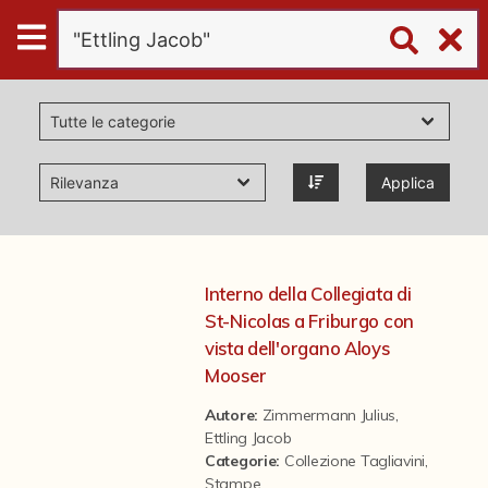
Digital
Humanities
Donazioni
Applica
Pubblicazioni
Collezioni
Interno della Collegiata di
St-Nicolas a Friburgo con
virtual tour
vista dell'organo Aloys
Mooser
Il progetto Digital Humanities
Autore:
Zimmermann Julius
,
Ettling Jacob
Categorie
:
Collezione Tagliavini
,
Stampe