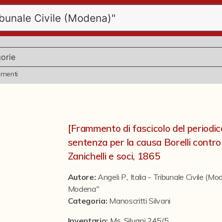
ementi
[Frammento di fascicolo del periodico
sentenza per la causa Borelli contro
Zanichelli e soci, 1865
Autore:
Angeli P.
,
Italia - Tribunale Civile (M
Modena"
Categoria
:
Manoscritti Silvani
Inventario:
Ms. Silvani 245/5