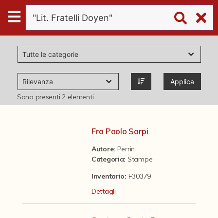
Digital
Humanities
Donazioni
Applica
Pubblicazioni
Sono presenti
2
elementi
Collezioni
Fra Paolo Sarpi
Autore:
Perrin
virtual tour
Categoria
:
Stampe
Inventario:
F30379
Il progetto Digital Humanities
Dettagli