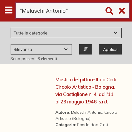
Digital
Humanities
Donazioni
Applica
Pubblicazioni
Sono presenti
6
elementi
Collezioni
Mostra del pittore Italo Cinti.
Circolo Artistico - Bologna,
virtual tour
via Castiglione n. 4, dall'11
al 23 maggio 1946, s.n.t.
Il progetto Digital Humanities
Autore:
Meluschi Antonio
,
Circolo
Artistico (Bologna)
Categoria
:
Fondo doc. Cinti