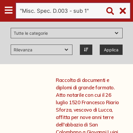
Digital
Humanities
Donazioni
Applica
Pubblicazioni
Collezioni
Raccolta di documenti e
diplomi di grande formato.
virtual tour
Atto notarile con cui il 26
luglio 1520 Francesco Riario
Sforza, vescovo di Lucca,
Il progetto Digital Humanities
affitta per nove anni terre
dell'abbazia di San
Colombano a Giovanni Luigi