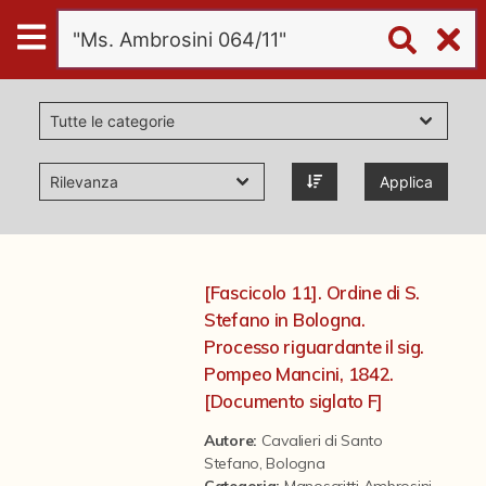
Digital
Humanities
Donazioni
Applica
Pubblicazioni
Collezioni
[Fascicolo 11]. Ordine di S.
Stefano in Bologna.
virtual tour
Processo riguardante il sig.
Pompeo Mancini, 1842.
[Documento siglato F]
Il progetto Digital Humanities
Autore:
Cavalieri di Santo
Stefano, Bologna
Categoria
:
Manoscritti Ambrosini