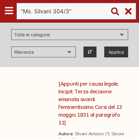
Digital
Humanities
Donazioni
Applica
Pubblicazioni
Collezioni
[Appunti per causa legale.
Incipit: Terza decisione
virtual tour
emanata avanti
l'eminentissimo Corsi del 13
maggio 1831 al paragrafo
Il progetto Digital Humanities
11]
Autore:
Silvani Antonio (?)
,
Silvani