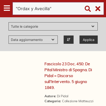
Digital
Humanities
Donazioni
Applica
Pubblicazioni
Collezioni
Fascicolo 23 Doc. 450: De
Pital Ministro di Spagna. Di
virtual tour
Pidal = Discorso
sull'Intervento. 5 giugno
1849.
Il progetto Digital Humanities
Autore:
Di Pidal
Categoria
:
Collezione Matteuzzi