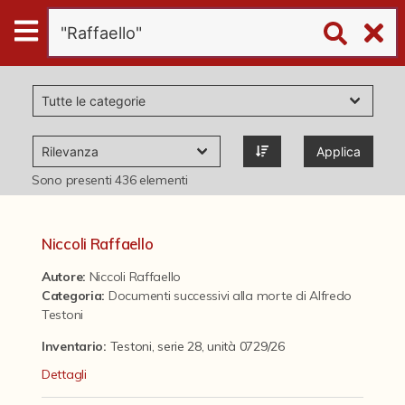
Digital
Humanities
Donazioni
Applica
Pubblicazioni
Sono presenti
436
elementi
Collezioni
Niccoli Raffaello
Autore:
Niccoli Raffaello
virtual tour
Categoria
:
Documenti successivi alla morte di Alfredo
Testoni
Il progetto Digital Humanities
Inventario:
Testoni, serie 28, unità 0729/26
Dettagli