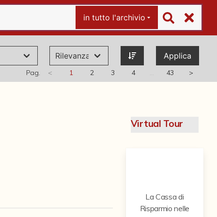
in tutto l'archivio
Applica
Pag.
<
1
2
3
4
…
43
>
Virtual Tour
La Cassa di
Risparmio nelle