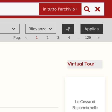
in tutto l'archivio
Applica
Pag.
<
1
2
3
4
…
129
>
Virtual Tour
La Cassa di
Risparmio nelle