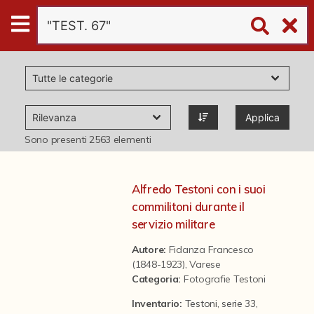
Digital
Humanities
Donazioni
Applica
Pubblicazioni
Sono presenti
2563
elementi
Collezioni
Alfredo Testoni con i suoi
commilitoni durante il
virtual tour
servizio militare
Autore:
Fidanza Francesco
(1848-1923), Varese
Il progetto Digital Humanities
Categoria
:
Fotografie Testoni
Inventario:
Testoni, serie 33,