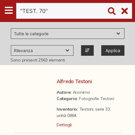
Digital
Humanities
Donazioni
Applica
Pubblicazioni
Sono presenti
2563
elementi
Collezioni
Alfredo Testoni
Autore:
Anonimo
virtual tour
Categoria
:
Fotografie Testoni
Inventario:
Testoni, serie 33,
Il progetto Digital Humanities
unità 0864
Dettagli