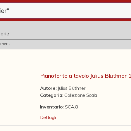
ementi
Pianoforte a tavolo Julius Blüthner
Autore:
Julius Blüthner
Categoria
:
Collezione Scala
Inventario:
SCA.8
Dettagli