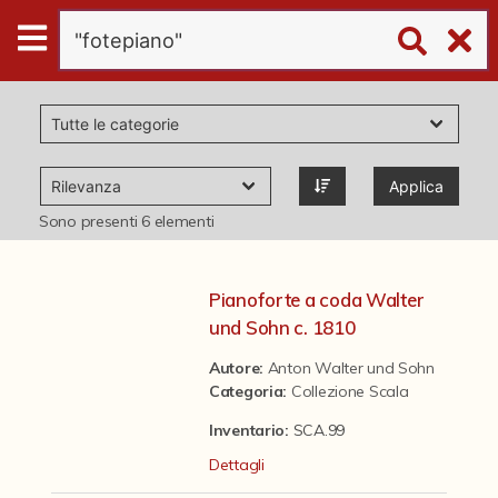
Digital
Humanities
Donazioni
Applica
Pubblicazioni
Sono presenti
6
elementi
Collezioni
Pianoforte a coda Walter
und Sohn c. 1810
virtual tour
Autore:
Anton Walter und Sohn
Categoria
:
Collezione Scala
Il progetto Digital Humanities
Inventario:
SCA.99
Dettagli