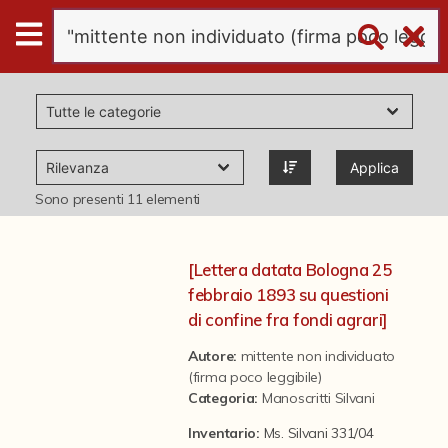
Digital
Humanities
Donazioni
Applica
Pubblicazioni
Sono presenti
11
elementi
Collezioni
[Lettera datata Bologna 25
febbraio 1893 su questioni
virtual tour
di confine fra fondi agrari]
Autore:
mittente non individuato
(firma poco leggibile)
Il progetto Digital Humanities
Categoria
:
Manoscritti Silvani
Inventario:
Ms. Silvani 331/04