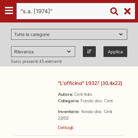
Digital
Humanities
Donazioni
Applica
Pubblicazioni
Sono presenti
45
elementi
Collezioni
"L'officina" 1932? (30,4x22)
Autore:
Cinti Italo
virtual tour
Categoria
:
Fondo doc. Cinti
Inventario:
fondo doc. Cinti
Il progetto Digital Humanities
22/02
Dettagli