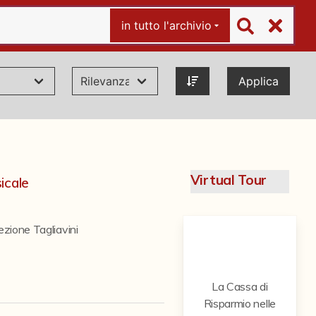
in tutto l'archivio
Applica
Virtual Tour
icale
ezione Tagliavini
La Cassa di
Risparmio nelle