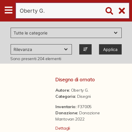
Digital
Humanities
Donazioni
Applica
Pubblicazioni
Sono presenti
204
elementi
Collezioni
Disegno di ornato
Autore:
Oberty G.
virtual tour
Categoria
:
Disegni
Inventario:
F37005
Il progetto Digital Humanities
Donazione
:
Donazione
Mantovan 2022
Dettagli