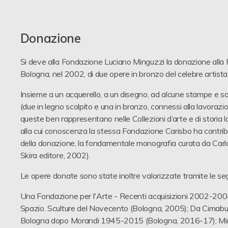
Donazione
Si deve alla Fondazione Luciano Minguzzi la donazione alla
Bologna, nel 2002, di due opere in bronzo del celebre artista
Insieme a un acquerello, a un disegno, ad alcune stampe e sopr
(due in legno scolpito e una in bronzo, connessi alla lavorazi
queste ben rappresentano nelle Collezioni d’arte e di storia 
alla cui conoscenza la stessa Fondazione Carisbo ha contr
della donazione, la fondamentale monografia curata da Carlo
Skira editore, 2002).
Le opere donate sono state inoltre valorizzate tramite le se
Una Fondazione per l'Arte - Recenti acquisizioni 2002-200
Spazio. Sculture del Novecento (Bologna, 2005); Da Cimabu
Bologna dopo Morandi 1945-2015 (Bologna, 2016-17); Mingu