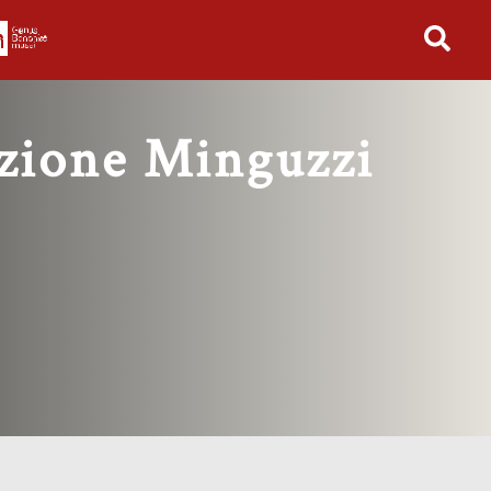
in tutto l'archivio
zione Minguzzi