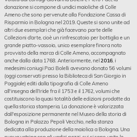
Contattaci
donazione si compone di undici maioliche di Colle
Ameno che sono pervenute alla Fondazione Cassa di
Risparmio in Bologna nel 2019. Queste si sono unite ad
altri due esemplari che già facevano parte delle
Collezioni d’arte, cioè un rinfrescatoio per bottiglia e un
grande piatto-vassoio, unico esemplare finora noto
provvisto della marca di Colle Ameno, accompagnato
anche dalla data 1768. Anteriormente, nel
2016
, i
medesimi coniugi Paci Bolelli avevano donato 56 volumi
(oggi conservati presso la Biblioteca di San Giorgio in
Poggiale) editi dalla tipografia di Colle Ameno
all'insegna dell’Iride fra il 1753 e il 1762, volumi che
costituiscono la quasi totalità delle edizioni prodotte da
quella storica stamperia. La donazione è valorizzata
dall'esposizione permanente nel Museo della storia di
Bologna in Palazzo Pepoli Vecchio, nella stanza
dedicata alla produzione della maiolica a Bologna. Una
nuova vetrina con gli undici pezzi, cui si sono unite le