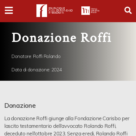
Digital
Humanities
Donazioni
Donazione Roffi
Pubblicazioni
Donatore
:
Roffi Rolando
Data di donazione:
2024
Collezioni
virtual tour
Donazione
Il progetto Digital Humanities
La donazione Roffi giunge alla Fondazione Carisbo per
lascito testamentario dell’avvocato Rolando Roffi,
deceduto nell’ottobre 2023. Senza eredi, Rolando Roffi