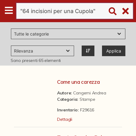
Digital
Humanities
Donazioni
Applica
Pubblicazioni
Sono presenti
65
elementi
Collezioni
Come una carezza
Autore:
Cangemi Andrea
virtual tour
Categoria
:
Stampe
Inventario:
F29616
Il progetto Digital Humanities
Dettagli