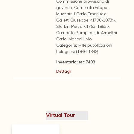
Contattaci
Commissione provvisoria di
governo
,
Camerata Filippo
,
Muzzarelli Carlo Emanuele
,
Galletti Giuseppe <1798-1873>
,
Sterbini Pietro <1793-1863>
,
Campello Pompeo : di
,
Armellini
Carlo
,
Mariani Livio
Categoria
:
Mille pubblicazioni
bolognesi (1846-1849)
Inventario:
rec 7403
Dettagli
Virtual Tour