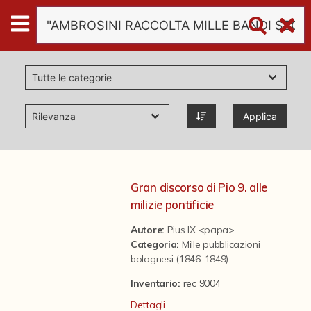
Digital
Humanities
Donazioni
Applica
Pubblicazioni
Collezioni
Gran discorso di Pio 9. alle
milizie pontificie
virtual tour
Autore:
Pius IX <papa>
Categoria
:
Mille pubblicazioni
bolognesi (1846-1849)
Il progetto Digital Humanities
Inventario:
rec 9004
Dettagli