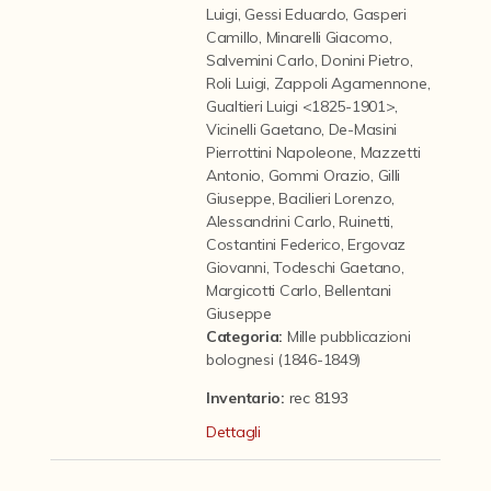
Contattaci
Luigi
,
Gessi Eduardo
,
Gasperi
Camillo
,
Minarelli Giacomo
,
Salvemini Carlo
,
Donini Pietro
,
Roli Luigi
,
Zappoli Agamennone
,
Gualtieri Luigi <1825-1901>
,
Vicinelli Gaetano
,
De-Masini
Pierrottini Napoleone
,
Mazzetti
Antonio
,
Gommi Orazio
,
Gilli
Giuseppe
,
Bacilieri Lorenzo
,
Alessandrini Carlo
,
Ruinetti
,
Costantini Federico
,
Ergovaz
Giovanni
,
Todeschi Gaetano
,
Margicotti Carlo
,
Bellentani
Giuseppe
Categoria
:
Mille pubblicazioni
bolognesi (1846-1849)
Inventario:
rec 8193
Dettagli