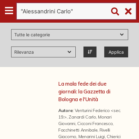
Digital
Humanities
Donazioni
Applica
Pubblicazioni
Collezioni
La mala fede dei due
giornali: la Gazzetta di
virtual tour
Bologna e l'Unità
Autore:
Venturini Federico <sec.
19.>
,
Zanardi Carlo
,
Monari
Il progetto Digital Humanities
Giovanni
,
Cicconi Francesco
,
Facchinetti Annibale
,
Rivelli
Giacomo
,
Menarini Luigi
,
Chierici