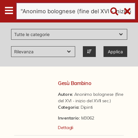
Digital
Humanities
Donazioni
Applica
Pubblicazioni
Collezioni
Gesù Bambino
Autore:
Anonimo bolognese (fine
virtual tour
del XVI - inizio del XVII sec.)
Categoria
:
Dipinti
Il progetto Digital Humanities
Inventario:
M3062
Dettagli