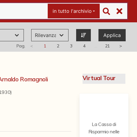
in tutto l'archivio
Applica
Pag.
<
1
2
3
4
…
21
>
Virtual Tour
di Arnaldo Romagnoli
-1930)
La Cassa di
Risparmio nelle