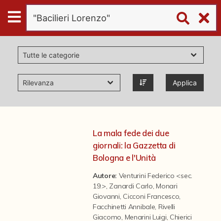
Digital
Humanities
Donazioni
Applica
Pubblicazioni
Collezioni
La mala fede dei due
giornali: la Gazzetta di
virtual tour
Bologna e l'Unità
Autore:
Venturini Federico <sec.
19.>
,
Zanardi Carlo
,
Monari
Il progetto Digital Humanities
Giovanni
,
Cicconi Francesco
,
Facchinetti Annibale
,
Rivelli
Giacomo
,
Menarini Luigi
,
Chierici