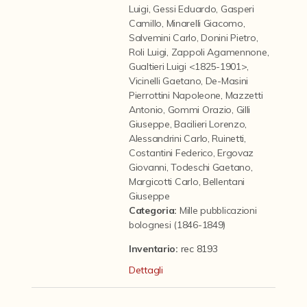
Contattaci
Luigi
,
Gessi Eduardo
,
Gasperi
Camillo
,
Minarelli Giacomo
,
Salvemini Carlo
,
Donini Pietro
,
Roli Luigi
,
Zappoli Agamennone
,
Gualtieri Luigi <1825-1901>
,
Vicinelli Gaetano
,
De-Masini
Pierrottini Napoleone
,
Mazzetti
Antonio
,
Gommi Orazio
,
Gilli
Giuseppe
,
Bacilieri Lorenzo
,
Alessandrini Carlo
,
Ruinetti
,
Costantini Federico
,
Ergovaz
Giovanni
,
Todeschi Gaetano
,
Margicotti Carlo
,
Bellentani
Giuseppe
Categoria
:
Mille pubblicazioni
bolognesi (1846-1849)
Inventario:
rec 8193
Dettagli