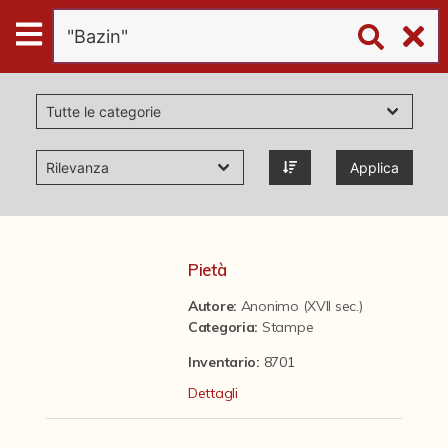
Digital
Humanities
Donazioni
Applica
Pubblicazioni
Collezioni
Pietà
Autore:
Anonimo (XVII sec.)
virtual tour
Categoria
:
Stampe
Inventario:
8701
Il progetto Digital Humanities
Dettagli