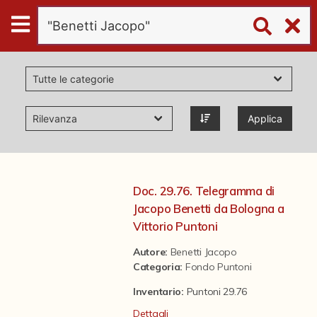
Digital
Humanities
Donazioni
Applica
Pubblicazioni
Collezioni
Doc. 29.76. Telegramma di
Jacopo Benetti da Bologna a
virtual tour
Vittorio Puntoni
Autore:
Benetti Jacopo
Categoria
:
Fondo Puntoni
Il progetto Digital Humanities
Inventario:
Puntoni 29.76
Dettagli