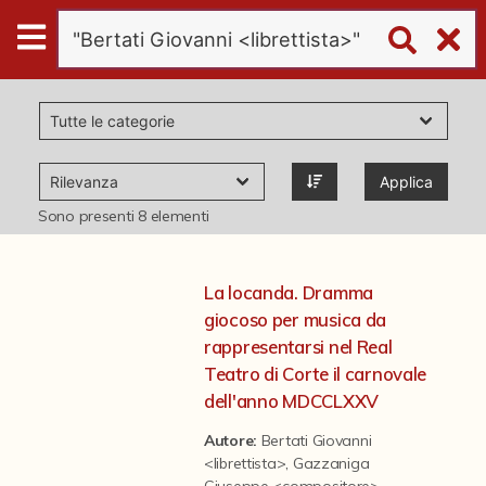
Digital
Humanities
Donazioni
Applica
Pubblicazioni
Sono presenti
8
elementi
Collezioni
La locanda. Dramma
giocoso per musica da
virtual tour
rappresentarsi nel Real
Teatro di Corte il carnovale
dell'anno MDCCLXXV
Il progetto Digital Humanities
Autore:
Bertati Giovanni
<librettista>
,
Gazzaniga
Giuseppe <compositore>