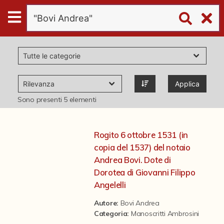
Digital
Humanities
Donazioni
Applica
Pubblicazioni
Sono presenti
5
elementi
Collezioni
Rogito 6 ottobre 1531 (in
copia del 1537) del notaio
virtual tour
Andrea Bovi. Dote di
Dorotea di Giovanni Filippo
Angelelli
Il progetto Digital Humanities
Autore:
Bovi Andrea
Categoria
:
Manoscritti Ambrosini