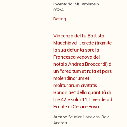
Contattaci
Inventario:
Ms. Ambrosini
052/A11
Dettagli
Vincenzo del fu Battista
Macchiavelli, erede (tramite
la sua defunta sorella
Francesca vedova del
notaio Andrea Broccardi) di
un "creditum et rata et pars
molendinorum et
moliturarum civitatis
Bononiae" della quantità di
lire 42 e soldi 11, li vende ad
Ercole di Cesare Fava
Autore:
Scudieri Lodovico
,
Bovi
Andrea