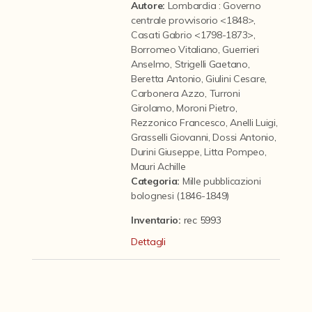
Contattaci
Autore:
Lombardia : Governo
centrale provvisorio <1848>
,
Casati Gabrio <1798-1873>
,
Borromeo Vitaliano
,
Guerrieri
Anselmo
,
Strigelli Gaetano
,
Beretta Antonio
,
Giulini Cesare
,
Carbonera Azzo
,
Turroni
Girolamo
,
Moroni Pietro
,
Rezzonico Francesco
,
Anelli Luigi
,
Grasselli Giovanni
,
Dossi Antonio
,
Durini Giuseppe
,
Litta Pompeo
,
Mauri Achille
Categoria
:
Mille pubblicazioni
bolognesi (1846-1849)
Inventario:
rec 5993
Dettagli