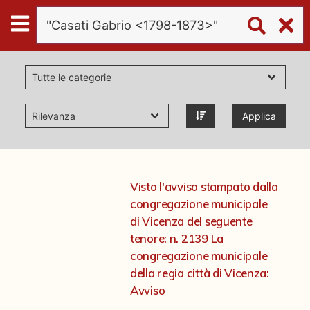
Digital
Humanities
Donazioni
Applica
Pubblicazioni
Collezioni
Visto l'avviso stampato dalla
congregazione municipale
virtual tour
di Vicenza del seguente
tenore: n. 2139 La
congregazione municipale
Il progetto Digital Humanities
della regia città di Vicenza:
Avviso