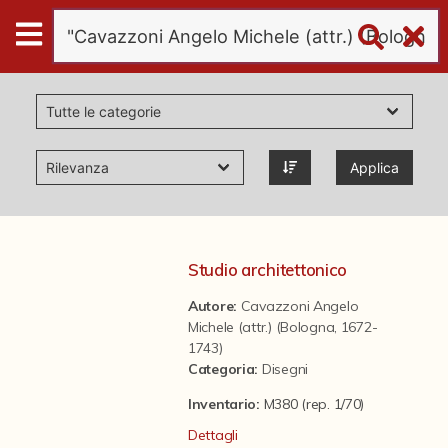
Digital
Humanities
Donazioni
Applica
Pubblicazioni
Collezioni
Studio architettonico
Autore:
Cavazzoni Angelo
virtual tour
Michele (attr.) (Bologna, 1672-
1743)
Categoria
:
Disegni
Il progetto Digital Humanities
Inventario:
M380 (rep. 1/70)
Dettagli