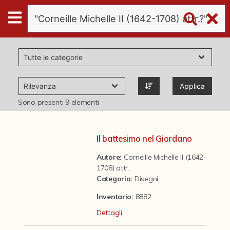
Digital
Humanities
Donazioni
Applica
Pubblicazioni
Sono presenti
9
elementi
Collezioni
Il battesimo nel Giordano
Autore:
Corneille Michelle II (1642-
virtual tour
1708) attr.
Categoria
:
Disegni
Il progetto Digital Humanities
Inventario:
8882
Dettagli