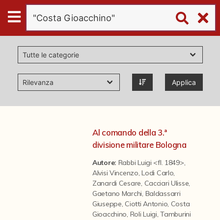
Digital
Humanities
Donazioni
Applica
Pubblicazioni
Collezioni
Al comando della 3.ª
divisione militare Bologna
virtual tour
Autore:
Rabbi Luigi <fl. 1849>
,
Alvisi Vincenzo
,
Lodi Carlo
,
Zanardi Cesare
,
Cacciari Ulisse
,
Il progetto Digital Humanities
Gaetano Marchi
,
Baldassarri
Giuseppe
,
Ciotti Antonio
,
Costa
Gioacchino
,
Roli Luigi
,
Tamburini