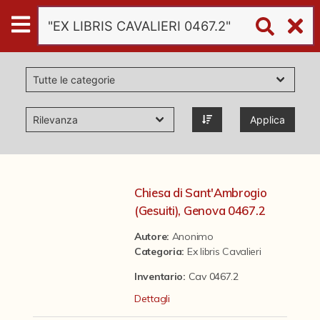
Digital
Humanities
Donazioni
Applica
Pubblicazioni
Collezioni
Chiesa di Sant'Ambrogio
(Gesuiti), Genova 0467.2
virtual tour
Autore:
Anonimo
Categoria
:
Ex libris Cavalieri
Il progetto Digital Humanities
Inventario:
Cav 0467.2
Dettagli