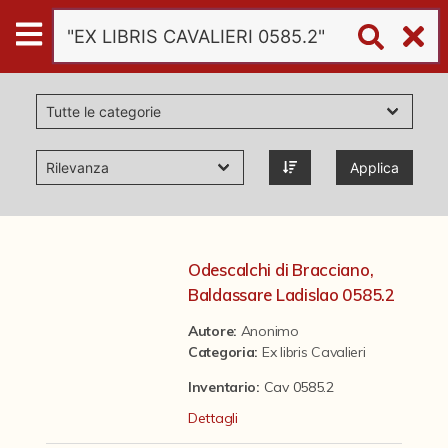
Digital
Humanities
Donazioni
Applica
Pubblicazioni
Collezioni
Odescalchi di Bracciano,
Baldassare Ladislao 0585.2
virtual tour
Autore:
Anonimo
Categoria
:
Ex libris Cavalieri
Il progetto Digital Humanities
Inventario:
Cav 0585.2
Dettagli