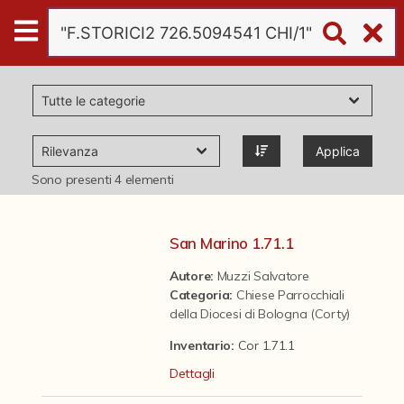
Digital
Humanities
Donazioni
Applica
Pubblicazioni
Sono presenti
4
elementi
Collezioni
San Marino 1.71.1
Autore:
Muzzi Salvatore
virtual tour
Categoria
:
Chiese Parrocchiali
della Diocesi di Bologna (Corty)
Il progetto Digital Humanities
Inventario:
Cor 1.71.1
Dettagli